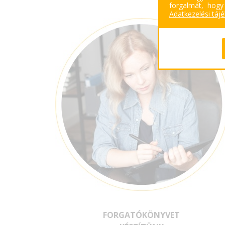
forgalmát, hogy
Adatkezelési táj
FORGATÓKÖNYVET