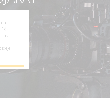
nj a
 Előzd
almak
 ideje,