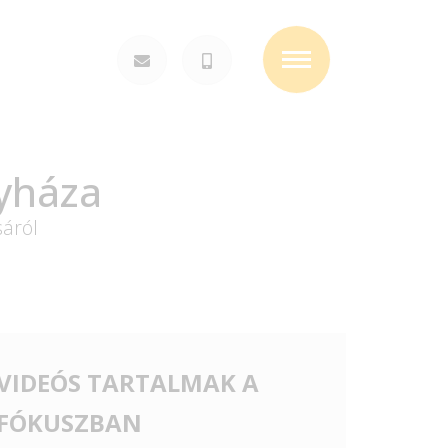
Toggle
navigation
yháza
sáról
VIDEÓS TARTALMAK A
FÓKUSZBAN