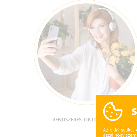
S
RENDSZERES TIKTOK VIDEÓK
Az oldal sütiket
azzal hogy szemé