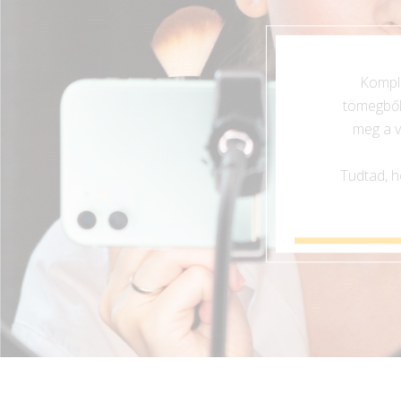
Komple
tömegből
meg a v
Tudtad, h