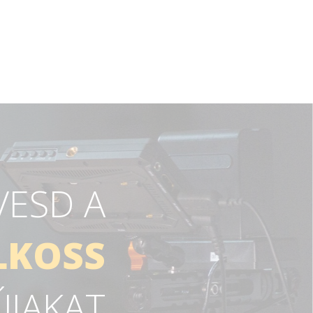
VESD A
LKOSS
ÚJAKAT