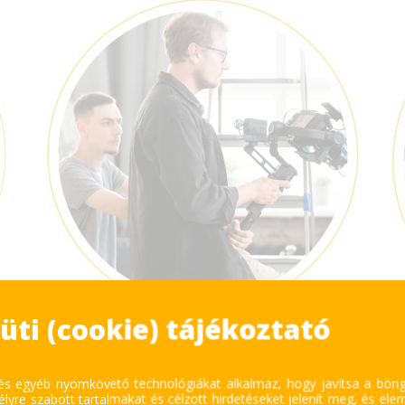
üti (cookie) tájékoztató
CÉGES REKLÁMFILM
KÉSZÍTÉS
 és egyéb nyomkövető technológiákat alkalmaz, hogy javítsa a bön
lyre szabott tartalmakat és célzott hirdetéseket jelenít meg, és ele