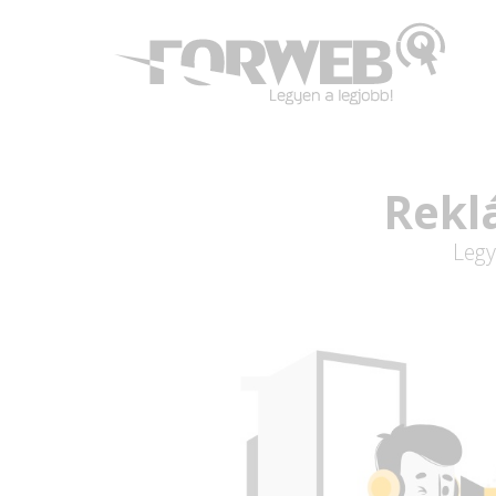
Rekl
Legy