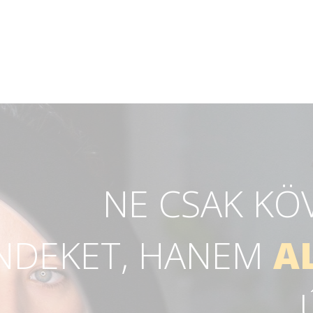
NE CSAK KÖ
NDEKET, HANEM
A