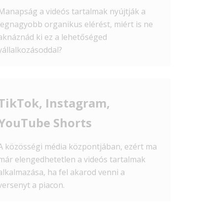
Manapság a videós tartalmak nyújtják a
legnagyobb organikus elérést, miért is ne
aknáznád ki ez a lehetőséged
vállalkozásoddal?
TikTok, Instagram,
YouTube Shorts
A közösségi média központjában, ezért ma
már elengedhetetlen a videós tartalmak
alkalmazása, ha fel akarod venni a
versenyt a piacon.