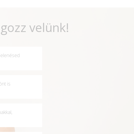
gozz velünk!
jelenésed
nt is
akkal,