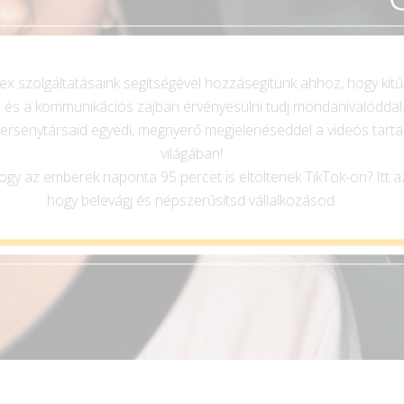
x szolgáltatásaink segítségével hozzásegítünk ahhoz, hogy kitű
 és a kommunikációs zajban érvényesülni tudj mondanivalóddal.
ersenytársaid egyedi, megnyerő megjelenéseddel a videós tart
világában!
ogy az emberek naponta 95 percet is eltöltenek TikTok-on? Itt az
hogy belevágj és népszerűsítsd vállalkozásod.