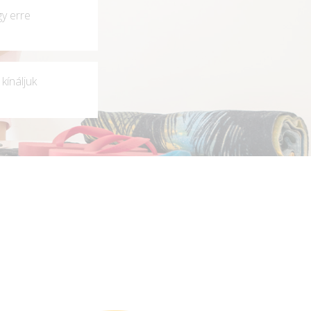
gy erre
kínáljuk