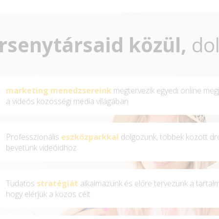
ersenytársaid közül,
dol
marketing menedzsereink
megtervezik egyedi online meg
a videós közösségi média világában
Professzionális
eszközparkkal
dolgozunk, többek között dró
bevetünk videóidhoz
Tudatos
stratégiát
alkalmazunk és előre tervezünk a tartalm
hogy elérjük a közös célt