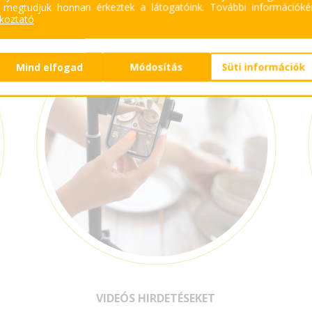
 megtudjuk honnan érkeztek a látogatóink.
További információkér
ékoztató
Mind elfogad
Módosítás
Süti információk
VIDEÓS HIRDETÉSEKET