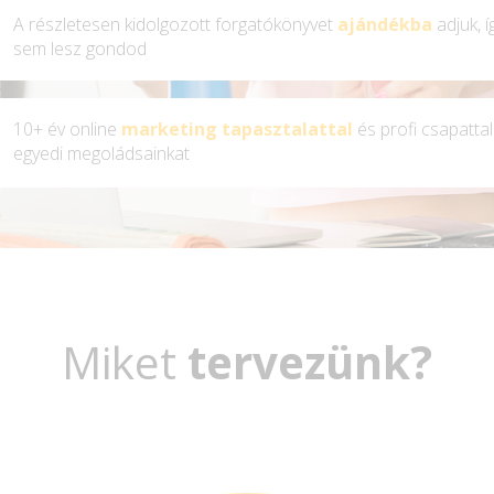
A részletesen kidolgozott forgatókönyvet
ajándékba
adjuk, í
sem lesz gondod
10+ év online
marketing tapasztalattal
és profi csapattal 
egyedi megoládsainkat
Miket
tervezünk?