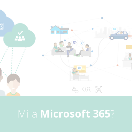
Mi a
Microsoft 365
?