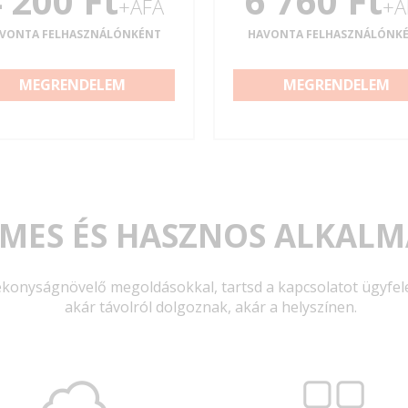
 200 Ft
6 760 Ft
+ÁFA
+Á
VONTA FELHASZNÁLÓNKÉNT
HAVONTA FELHASZNÁLÓNK
MEGRENDELEM
MEGRENDELEM
MES ÉS HASZNOS ALKAL
ékonyságnövelő megoldásokkal, tartsd a kapcsolatot ügyfele
akár távolról dolgoznak, akár a helyszínen.