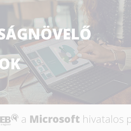
SÁGNÖVELŐ
OK
a
Microsoft
hivatalos 