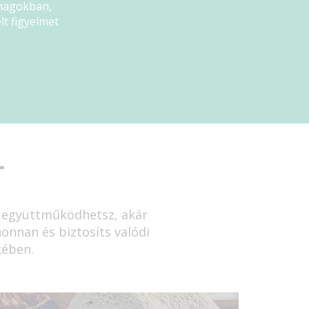
omagokban,
lt figyelmet
T
en együttműködhetsz, akár
honnan és biztosíts valódi
kében.