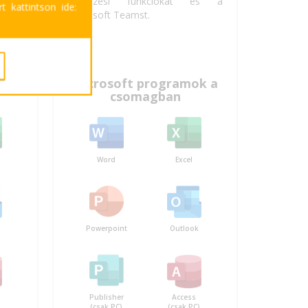
iális
levelezési funkciókat és a
t kattintson ide:
éssel
Microsoft Teamst.
k a
Microsoft programok a
csomagban
Word
Excel
Powerpoint
Outlook
Publisher
Access
)
(csak PC)
(csak PC)