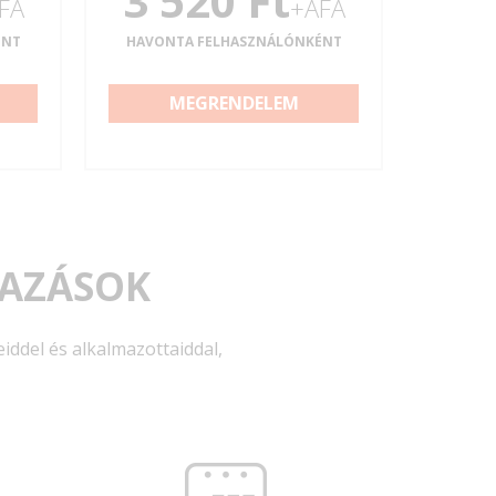
3 520 Ft
FA
+ÁFA
ÉNT
HAVONTA FELHASZNÁLÓNKÉNT
MEGRENDELEM
MAZÁSOK
iddel és alkalmazottaiddal,