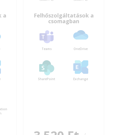
k a
Felhőszolgáltatások a
csomagban
e
Teams
OneDrive
e
SharePoint
Exchange
ation
n