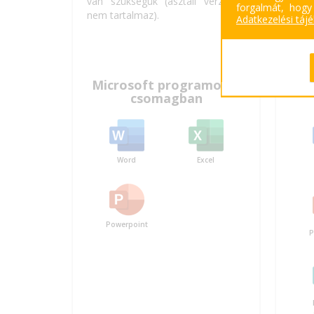
van szükségük (asztali verziókat
válla
forgalmát, hogy
nem tartalmaz).
eszk
Adatkezelési táj
Offic
Microsoft programok a
Mi
csomagban
Word
Excel
Powerpoint
P