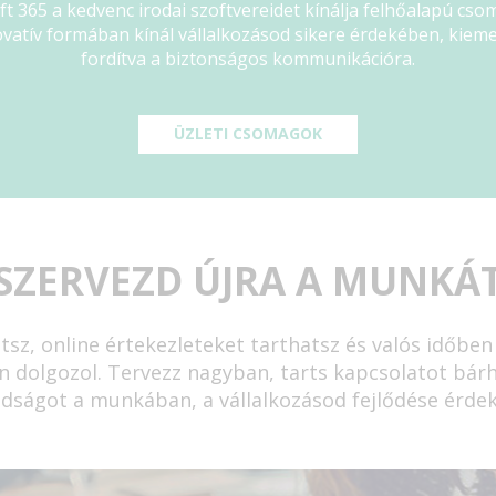
ft 365 a kedvenc irodai szoftvereidet kínálja felhőalapú cs
vatív formában kínál vállalkozásod sikere érdekében, kieme
fordítva a biztonságos kommunikációra.
ÜZLETI CSOMAGOK
SZERVEZD ÚJRA A MUNKÁ
tsz, online értekezleteket tarthatsz és valós időb
en dolgozol. Tervezz nagyban, tarts kapcsolatot bár
dságot a munkában, a vállalkozásod fejlődése érde