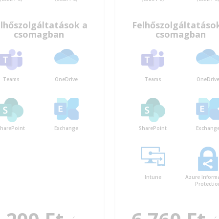
lhőszolgáltatások a
Felhőszolgáltatáso
csomagban
csomagban
Teams
OneDrive
Teams
OneDriv
harePoint
Exchange
SharePoint
Exchang
Intune
Azure Inform
Protectio