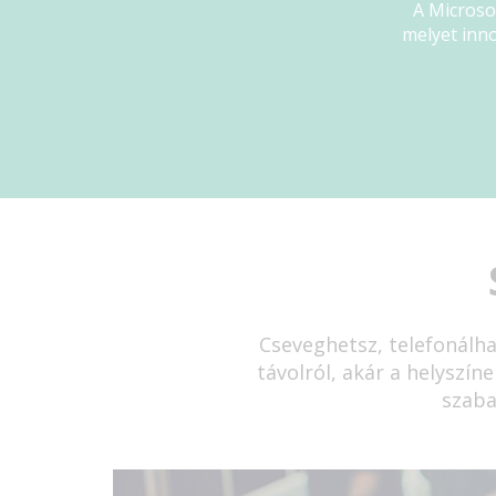
A Microso
melyet inno
Cseveghetsz, telefonálha
távolról, akár a helyszín
szaba