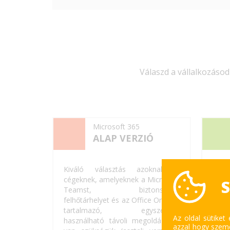
Válaszd a vállalkozáso
Microsoft 365
ALAP VERZIÓ
Kiváló választás azoknak a
A le
cégeknek, amelyeknek a Microsoft
cégek
S
Teamst, biztonságos
munk
felhőtárhelyet és az Office Online-t
eszk
tartalmazó, egyszerűen
közé
Az oldal sütiket
használható távoli megoldásokra
a bi
azzal hogy szemé