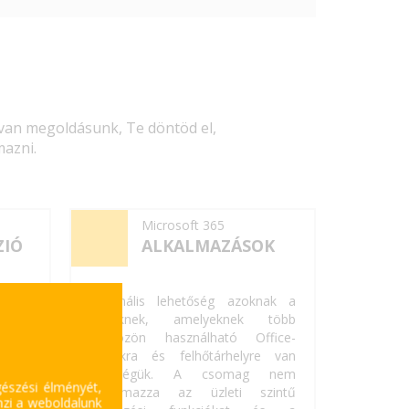
van megoldásunk, Te döntöd el,
azni.
Microsoft 365
ZIÓ
ALKALMAZÁSOK
ak a
Optimális lehetőség azoknak a
knek
cégeknek, amelyeknek több
helyi
eszközön használható Office-
gük a
appokra és felhőtárhelyre van
sszes
szükségük. A csomag nem
gészési élményét,
vül
a
tartalmazza az üzleti szintű
mzi a weboldalunk