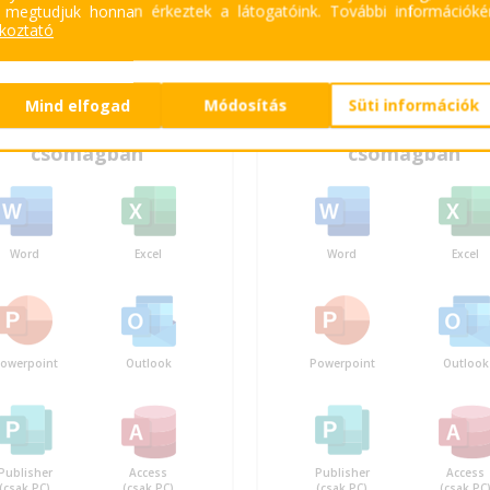
lati levelezőrendszer és a több
kibertámadások elleni spec
 megtudjuk honnan érkeztek a látogatóink.
További információkér
özön használható prémium
védelemmel
és eszközkezel
ékoztató
e-alkalmazások.
együtt.
Mind elfogad
Módosítás
Süti információk
crosoft programok a
Microsoft programo
csomagban
csomagban
Word
Excel
Word
Excel
owerpoint
Outlook
Powerpoint
Outlook
Publisher
Access
Publisher
Access
(csak PC)
(csak PC)
(csak PC)
(csak PC