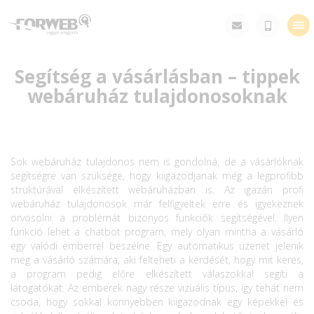
Tog
nav
Segítség a vásárlásban – tippek
webáruház tulajdonosoknak
Sok webáruház tulajdonos nem is gondolná, de a vásárlóknak
segítségre van szüksége, hogy kiigazodjanak még a legprofibb
struktúrával elkészített webáruházban is. Az igazán profi
webáruház tulajdonosok már felfigyeltek erre és igyekeznek
orvosolni a problémát bizonyos funkciók segítségével. Ilyen
funkció lehet a chatbot program, mely olyan mintha a vásárló
egy valódi emberrel beszélne. Egy automatikus üzenet jelenik
meg a vásárló számára, aki felteheti a kérdését, hogy mit keres,
a program pedig előre elkészített válaszokkal segíti a
látogatókat. Az emberek nagy része vizuális típus, így tehát nem
csoda, hogy sokkal könnyebben kiigazodnak egy képekkel és