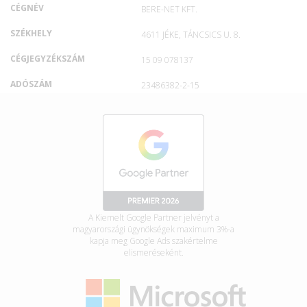
CÉGNÉV
BERE-NET KFT.
SZÉKHELY
4611 JÉKE, TÁNCSICS U. 8.
CÉGJEGYZÉKSZÁM
15 09 078137
ADÓSZÁM
23486382-2-15
A Kiemelt Google Partner jelvényt a
magyarországi ügynökségek maximum 3%-a
kapja meg Google Ads szakértelme
elismeréseként.