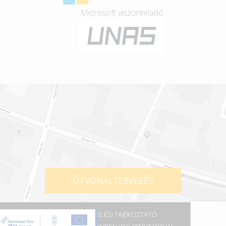
Microsoft viszonteladó
ÚTVONALTERVEZÉS
ADATKEZELÉSI TÁJÉKOZTATÓ