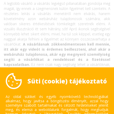
A legtöbb vásárló a vásárlás legvégső pillanatában gondolja meg
magát, így ennek a szegmensnek külön figyelmet kell szentelni. A
részletes leírás a vásárlás menetéről nem elvárás, hanem
követelmény azon webáruház tulajdonosok számára, akik
valóban sikeres értékesítések tömkelegét szeretnék elérni. A
vizuális illusztráció itt sem hátrány, sőt! Apró ikonok segítségével
könnyebb lehet sikert elérni, mivel, ha túl sok képpel, esetleg egy
naggyal akarja felhívni a figyelmet az könnyen összezavarhatja a
vásárlókat.
A vásárlásnak zökkenőmentesen kell mennie,
itt akár egy videót is érdemes beilleszteni, ahol akár a
webáruház tulajdonosa, akár egy megnyerő személyiség
segíti a vásárlókat a rendeléssel és a fizetéssel
kapcsolatban.
Ez nem csak nagy segítség lehet a vásárlóknak,
de ugyanakkor bizalomgerjesztő lépés is, hisz a vevők egy hús –
vér embert láthatnak, ezenkívül közelebb érezhetik magukat a
Süti (cookie) tájékoztató
webáruház tulajdonosához is.
Az oldal sütiket és egyéb nyomkövető technológiákat
alkalmaz, hogy javítsa a böngészési élményét, azzal hogy
személyre szabott tartalmakat és célzott hirdetéseket jelenít
meg, és elemzi a weboldalunk forgalmát, hogy megtudjuk
honnan érkeztek a látogatóink.
További információkért