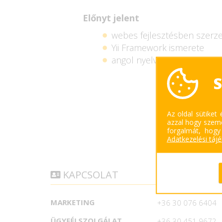
Előnyt jelent
webes fejlesztésben szerzet
Yii Framework ismerete
angol nyelvismeret
S
Az oldal sütiket
azzal hogy szemé
F
forgalmát, hogy
Adatkezelési táj
KAPCSOLAT
MARKETING
+36 30 076 6404
ÜGYFÉLSZOLGÁLAT
+36 30 451 9672