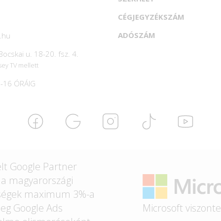
CÉGJEGYZÉKSZÁM
ADÓSZÁM
.hu
ocskai u. 18-20. fsz. 4.
sey TV mellett
-16 ÓRÁIG
lt Google Partner
t a magyarországi
ségek maximum 3%-a
Microsoft viszont
eg Google Ads