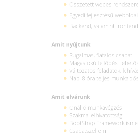
Összetett webes rendszerek
Egyedi fejlesztésű webolda
Backend, valamint frontend
Amit nyújtunk
Rugalmas, fiatalos csapat
Magasfokú fejlődési lehető
Változatos feladatok, kihívá
Napi 8 óra teljes munkaidős
Amit elvárunk
Önálló munkavégzés
Szakmai elhivatottság
BootStrap Framework isme
Csapatszellem