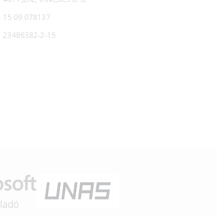
15 09 078137
23486382-2-15
eladó