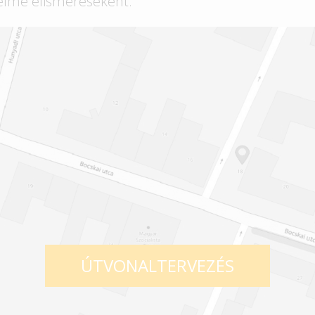
elme elismeréseként.
ÚTVONALTERVEZÉS