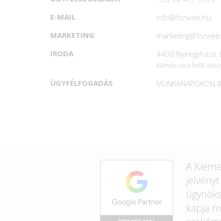
E-MAIL
info@forweb.hu
MARKETING
marketing@forweb
IRODA
4400 Nyíregyháza, B
Kálmán utca felől, Kölc
ÜGYFÉLFOGADÁS
MUNKANAPOKON 8
A Kieme
jelvény
ügynök
kapja m