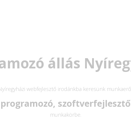
amozó állás Nyíre
Nyíregyházi webfejlesztő irodánkba keresünk munkaerő
programozó, szoftverfejlesztő
munkakörbe.