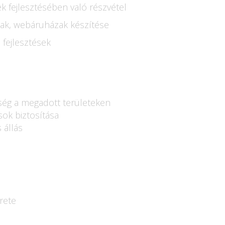
 fejlesztésében való részvétel
lak, webáruházak készítése
 fejlesztések
ség a megadott területeken
sok biztosítása
 állás
rete