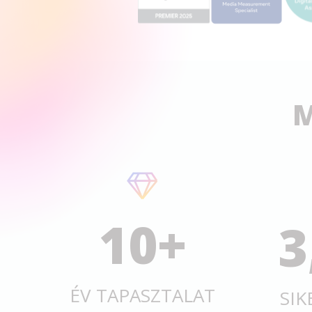
M
10
+
3
ÉV TAPASZTALAT
SIK