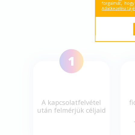
forgalmát, hogy
Adatkezelési táj
HOG
1
A kapcsolatfelvétel
f
után felmérjük céljaid