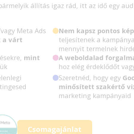
ármelyik állítás igaz rád, itt az idő egy aud
/vagy Meta Ads
Nem kapsz pontos kép
 a várt
teljesítenek a kampánya
mennyit termelnek hird
tésekre,
mint
A weboldalad forgalm
lük
hoz elég érdeklődőt vag
elenlegi
Szeretnéd, hogy egy
Goo
tingesed
minősített szakértő vi
marketing kampányaid
Csomagajánlat