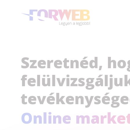
Szeretnéd, ho
felülvizsgálj
tevékenysége
Online market