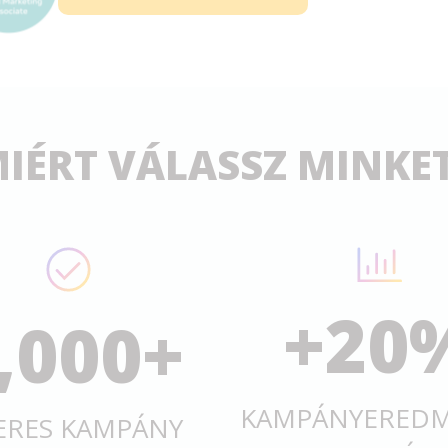
IÉRT VÁLASSZ MINKE
+
20
,000
+
KAMPÁNYERED
ERES KAMPÁNY