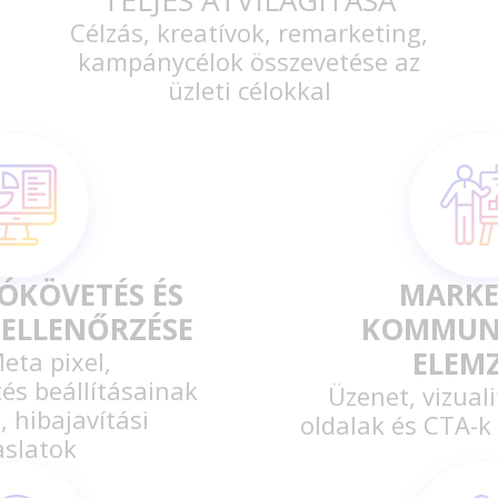
Célzás, kreatívok, remarketing,
kampánycélok összevetése az
üzleti célokkal
ÓKÖVETÉS ÉS
MARKE
 ELLENŐRZÉSE
KOMMUN
ELEM
eta pixel,
s beállításainak
Üzenet, vizuali
, hibajavítási
oldalak és CTA-
aslatok