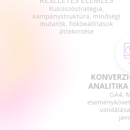
Kulcsszóstratégia,
kampánystruktúra, minőségi
mutatók, fiókbeállítások
áttekintése
KONVERZI
ANALITIKA
GA4, M
eseményköveté
validálása
jav