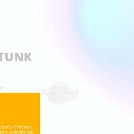
TTUNK
gészési élményét,
mzi a weboldalunk