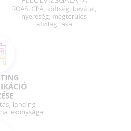
ROAS. CPA, költség, bevétel,
nyereség, megtérülés
átvilágitása
TING
IKÁCIÓ
ZÉSE
tás, landing
k hatékonysága