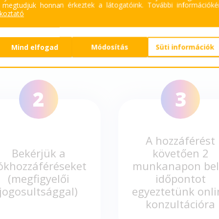
 megtudjuk honnan érkeztek a látogatóink.
További információkér
ékoztató
YAN TÖRTÉNIK AZ AU
Mind elfogad
Módosítás
Süti információk
2
3
A hozzáférést
Bekérjük a
követően 2
iókhozzáféréseket
munkanapon bel
(megfigyelői
időpontot
jogosultsággal)
egyeztetünk onli
konzultációra