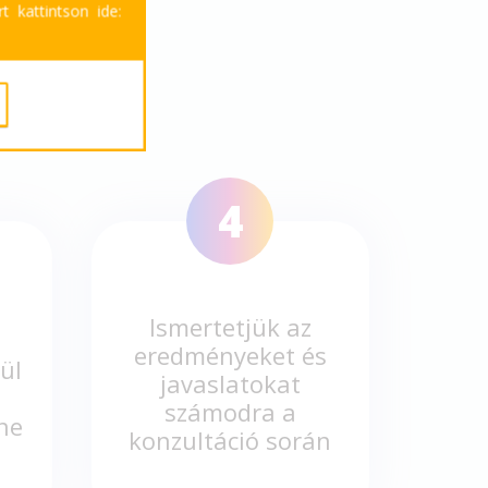
t kattintson ide:
DIT?
4
Ismertetjük az
eredményeket és
ül
javaslatokat
számodra a
ne
konzultáció során