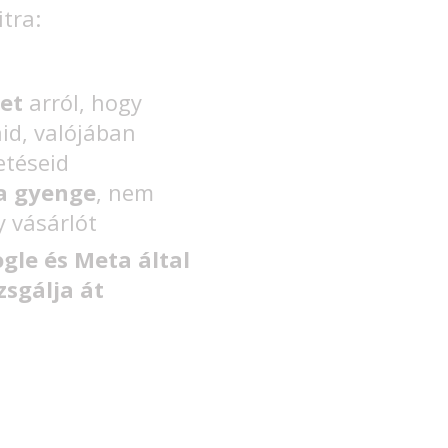
itra:
et
arról, hogy
id, valójában
etéseid
a gyenge
, nem
y vásárlót
gle és Meta által
zsgálja át