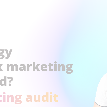
gy
uk marketing
d?
ing audit