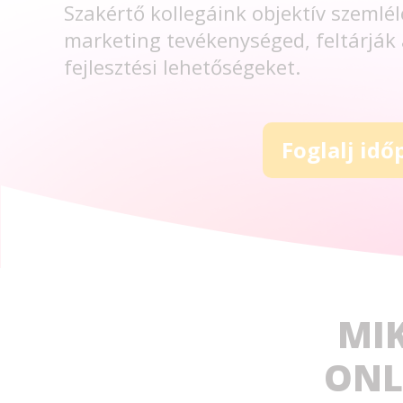
Szakértő kollegáink objektív szemléle
marketing tevékenységed, feltárják 
fejlesztési lehetőségeket.
Foglalj idő
MI
ONL