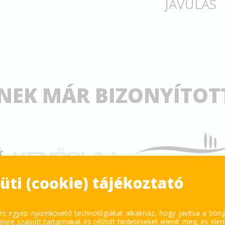
JAVULÁS
NEK MÁR BIZONYÍTO
üti (cookie) tájékoztató
 és egyéb nyomkövető technológiákat alkalmaz, hogy javítsa a bön
lyre szabott tartalmakat és célzott hirdetéseket jelenít meg, és ele