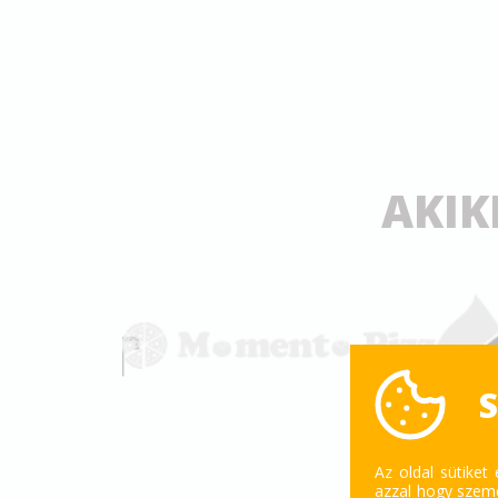
AKIK
S
Az oldal sütiket
azzal hogy szemé