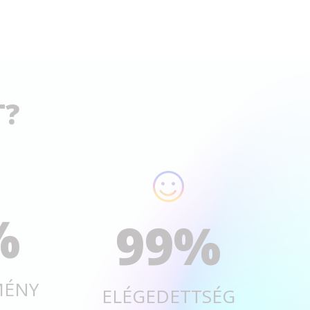
T?
%
99
%
MÉNY
ELÉGEDETTSÉG