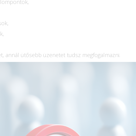
alompontok,
sok,
k,
t, annál ütősebb üzenetet tudsz megfogalmazni.