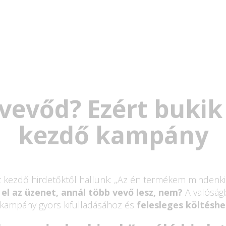
vevőd? Ezért bukik 
kezdő kampány
t kezdő hirdetőktől hallunk: „Az én termékem mindenkine
el az üzenet, annál több vevő lesz, nem?
A valóság
kampány gyors kifulladásához és
felesleges költéshe