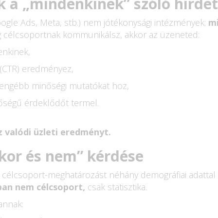
 a „mindenkinek” szóló hirdet
oogle Ads, Meta, stb.) nem jótékonysági intézmények:
mi
ág célcsoportnak kommunikálsz, akkor az üzeneted:
enkinek,
t (CTR) eredményez,
yengébb minőségi mutatókat hoz,
őségű érdeklődőt termel.
z valódi üzleti eredményt.
kor és nem” kérdése
a célcsoport-meghatározást néhány demográfiai adattal l
ban nem célcsoport,
csak statisztika.
annak: