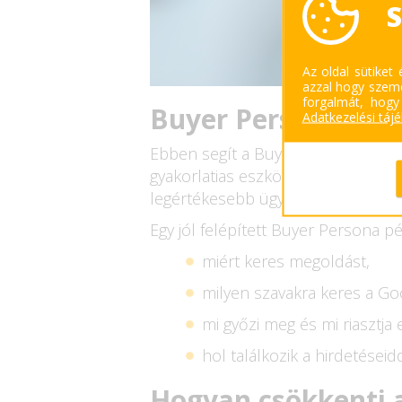
S
Az oldal sütiket
azzal hogy szemé
forgalmát, hogy
Buyer Persona: az 
Adatkezelési táj
Ebben segít a Buyer Persona, vagy
gyakorlatias eszköz. A Buyer Perso
legértékesebb ügyfeleidet.
Egy jól felépített Buyer Persona pé
miért keres megoldást,
milyen szavakra keres a Go
mi győzi meg és mi riasztja e
hol találkozik a hirdetéseidd
Hogyan csökkenti a