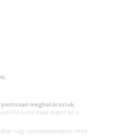
ni.
y
pontosan meghatározzuk,
Buyer Persona stabil alapot ad a
sában vagy optimalizálásában, vedd