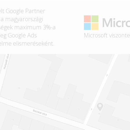
lt Google Partner
t a magyarországi
ségek maximum 3%-a
Microsoft viszont
eg Google Ads
elme elismeréseként.