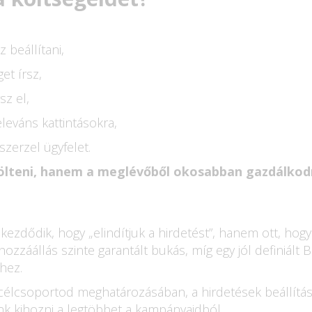
 beállítani,
et írsz,
sz el,
leváns kattintásokra,
zerzel ügyfelet.
költeni, hanem a meglévőből okosabban gazdálkod
ezdődik, hogy „elindítjuk a hirdetést”, hanem ott, hog
zzáállás szinte garantált bukás, míg egy jól definiált 
hez.
a célcsoportod meghatározásában, a hirdetések beállítá
ünk kihozni a legtöbbet a kampányaidból.