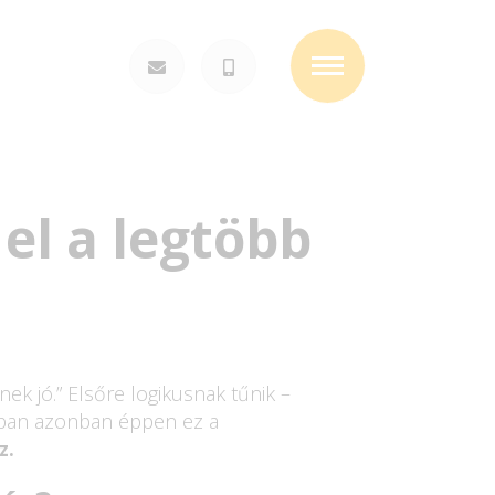
Toggle
navigation
el a legtöbb
k jó.” Elsőre logikusnak tűnik –
ban azonban éppen ez a
z.