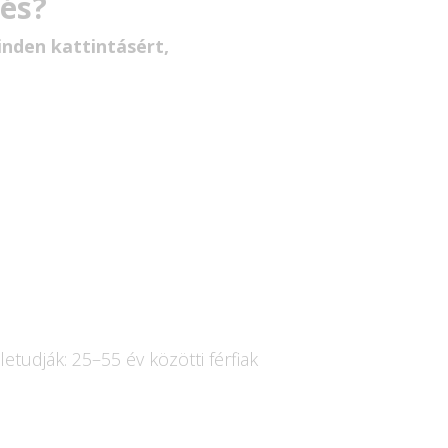
és?
nden kattintásért,
etudják: 25–55 év közötti férfiak