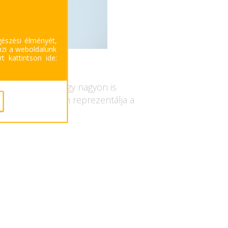
gészési élményét,
mzi a weboldalunk
t kattintson ide:
zzword, hanem egy nagyon is
, aki tökéletesen reprezentálja a