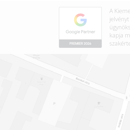
A Kieme
jelvény
ügynök
kapja m
szakért