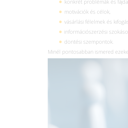
konkrét problémák és fájd
motivációk és célok,
vásárlási félelmek és kifogá
információszerzési szokáso
döntési szempontok.
Minél pontosabban ismered ezeke