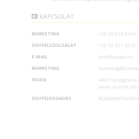
KAPCSOLAT
MARKETING
+36 30 076 6404
ÜGYFÉLSZOLGÁLAT
+36 30 451 9672
E-MAIL
info@forweb.hu
MARKETING
marketing@forweb
IRODA
4400 Nyíregyháza, B
Kálmán utca felől, Kölc
ÜGYFÉLFOGADÁS
MUNKANAPOKON 8