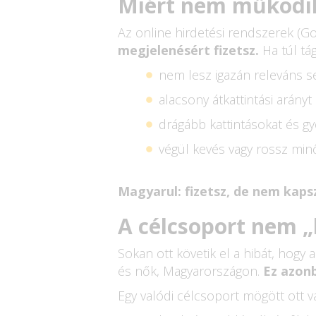
Miért nem működik
Az online hirdetési rendszerek (G
megjelenésért fizetsz.
Ha túl t
nem lesz igazán releváns s
alacsony átkattintási arány
drágább kattintásokat és g
végül kevés vagy rossz min
Magyarul: fizetsz, de nem kaps
A célcsoport nem „
Sokan ott követik el a hibát, hogy 
és nők, Magyarországon.
Ez azon
Egy valódi célcsoport mögött ott v