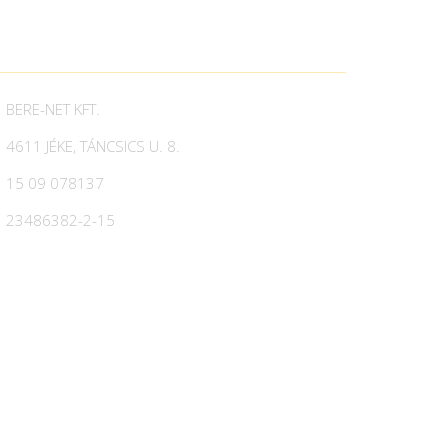
BERE-NET KFT.
4611 JÉKE, TÁNCSICS U. 8.
15 09 078137
23486382-2-15