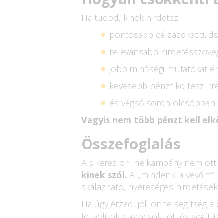
Ha tudod, kinek hirdetsz:
pontosabb célzásokat tudsz
relevánsabb hirdetésszöveg
jobb minőségi mutatókat ér
kevesebb pénzt költesz irre
és végső soron olcsóbban s
Vagyis nem több pénzt kell el
Összefoglalás
A sikeres online kampány nem ott k
kinek szól.
A „mindenki a vevőm” ho
skálázható, nyereséges hirdetések
Ha úgy érzed, jól jönne segítség 
fel velünk a kapcsolatot, és segít