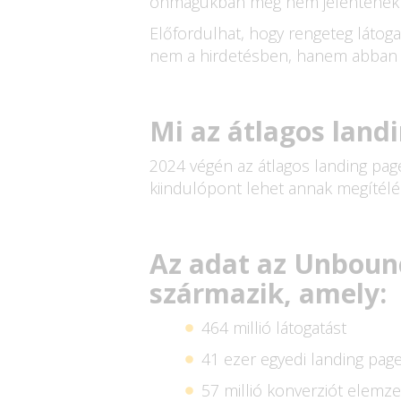
önmagukban még nem jelentenek b
Előfordulhat, hogy rengeteg látoga
nem a hirdetésben, hanem abban a
Mi az átlagos land
2024 végén az átlagos landing page
kiindulópont lehet annak megítélés
Az adat az Unboun
származik, amely:
464 millió látogatást
41 ezer egyedi landing page
57 millió konverziót elemze