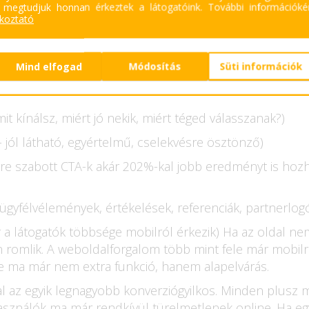
 megtudjuk honnan érkeztek a látogatóink.
További információkér
ékoztató
ertáló egy landing page?
Mind elfogad
Módosítás
Süti információk
mit kínálsz, miért jó nekik, miért téged válasszanak?)
- jól látható, egyértelmű, cselekvésre ösztönző)
yre szabott CTA-k akár 202%-kal jobb eredményt is ho
 ügyfélvélemények, értékelések, referenciák, partnerlog
a látogatók többsége mobilról érkezik) Ha az oldal nem
 romlik. A weboldalforgalom több mint fele már mobilró
ge ma már nem extra funkció, hanem alapelvárás.
al az egyik legnagyobb konverziógyilkos. Minden plusz
használók ma már rendkívül türelmetlenek online. Ha egy