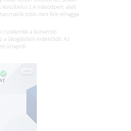
ek körülbelül 2,4 másodperc alatt
használók több mint fele elhagyja
ok csökkentik a konverzió
z a látogatóból érdeklődő. Az
tt űrlapról.