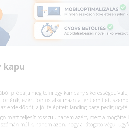
y kapu
ából próbálja megítélni egy kampány sikerességét. Valój
 történik, ezért fontos alkalmazni a fent említett szemp
az érdeklődőt, a jól felépített landing page pedig ügyféll
n miatt teljesít rosszul, hanem azért, mert a mögötte lé
számán múlik, hanem azon, hogy a látogató végül ügyfél