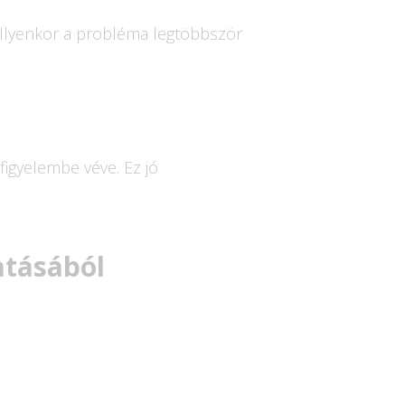
. Ilyenkor a probléma legtöbbször
figyelembe véve. Ez jó
atásából