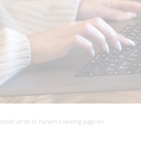
oknál vérzik el, hanem a landing page-en.