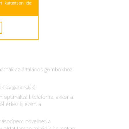
t kattintson ide:
zhatnak az általános gombokhoz
ók és garanciák)
 optimalizált telefonra, akkor a
l érkezik, ezért a
 másodperc növelheti a
 oldal lassan töltődik be, sokan