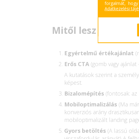
forgalmát, hogy
Adatkezelési táj
Mitől lesz jól konv
Egyértelmű értékajánlat
(
Erős CTA
(gomb vagy ajánlat 
A kutatások szerint a személ
képest.
Bizalomépítés
(fontosak: az
Mobiloptimalizálás
(Ma már 
konverziós arány drasztikusan
mobiloptimalizált landing pa
Gyors betöltés
(A lassú old
visszafordulás arányát) A fel