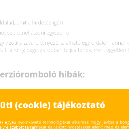
alad, amit a hirdetés ígért
iót szeretnél átadni egyszerre
 vizuális zavaró tényező található egy oldalon, annál k
tult landing page-ek jobban teljesítenek, mert egyetlen 
erzióromboló hibák:
mű CTA
üti (cookie) tájékoztató
a
 és egyéb nyomkövető technológiákat alkalmaz, hogy javítsa a bön
yamat a konverzió véglegesítéséig
lyre szabott tartalmakat és célzott hirdetéseket jelenít meg, és ele