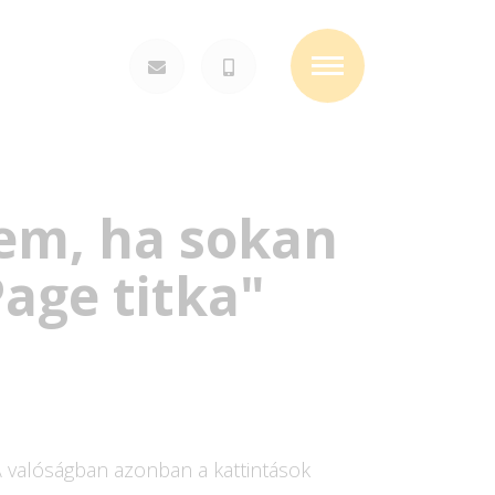
Toggle
navigation
sem, ha sokan
Page titka"
A valóságban azonban a kattintások