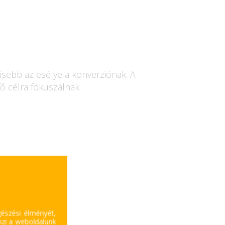
isebb az esélye a konverziónak. A
fő célra fókuszálnak.
gészési élményét,
mzi a weboldalunk