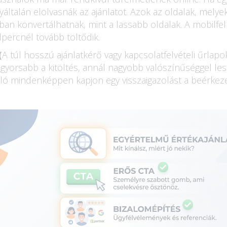
yáltalán elolvasnák az ajánlatot. Azok az oldalak, mely
ban konvertálhatnak, mint a lassabb oldalak. A mobilfel
dpercnél tovább töltődik.
(
A túl hosszú ajánlatkérő vagy kapcsolatfelvételi űrlap
gyorsabb a kitöltés, annál nagyobb valószínűséggel les
áló mindenképpen kapjon egy visszaigazolást a beérkeze