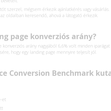
evételt.
tót szerzel, mégsem érkezik ajánlatkérés vagy vásárlás
z oldalban keresendő, ahová a látogató érkezik.
ing page konverziós arány?
 konverziós arány nagyjából 6,6% volt minden iparágat 
ére, hogy egy landing page mennyire teljesít jól.
ce Conversion Benchmark kut
-et
tt