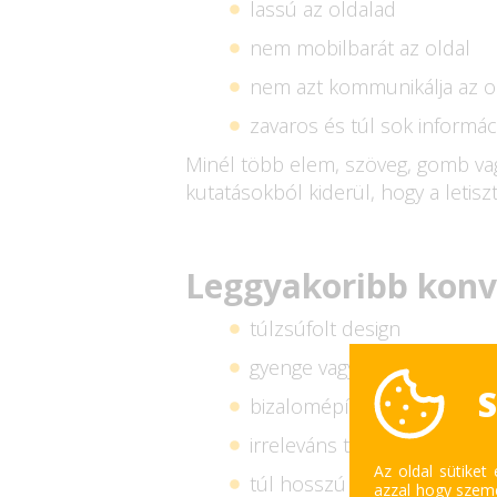
lassú az oldalad
nem mobilbarát az oldal
nem azt kommunikálja az old
zavaros és túl sok informác
Minél több elem, szöveg, gomb vagy
kutatásokból kiderül, hogy a letisz
Leggyakoribb konv
túlzsúfolt design
gyenge vagy nem egyértel
S
bizalomépítő elemek hiány
irreleváns tartalom
Az oldal sütiket
túl hosszú és bonyolult fol
azzal hogy szemé