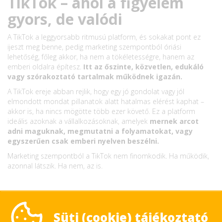
TikTok – ahol a figyelem
gyors, de valódi
A TikTok a leggyorsabb ritmusú platform, és sokakat pont ez
ijeszt meg benne, pedig marketing szempontból óriási
lehetőség, főleg akkor, ha nem a tökéletességre, hanem az
emberi oldalra építesz.
Itt az őszinte, közvetlen, edukáló
vagy szórakoztató tartalmak működnek igazán.
A TikTok ereje abban rejlik, hogy egy jó gondolat vagy jól
elmondott mondat pillanatok alatt hatalmas elérést kaphat –
akkor is, ha nincs mögötte több ezer követő. Ez a platform
ideális azoknak a vállalkozásoknak, amelyek
mernek arcot
adni maguknak, megmutatni a folyamatokat, vagy
egyszerűen csak emberi nyelven beszélni.
Marketing szempontból a TikTok nem finomkodik. Ha működik,
azonnal látszik. Ha nem, az is.
LinkedIn – ahol a
Süti (cookie) tájékoztató
szakértelem a valuta