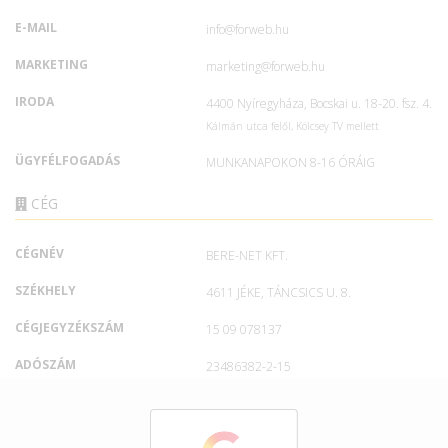
E-MAIL
info@forweb.hu
MARKETING
marketing@forweb.hu
IRODA
4400 Nyíregyháza, Bocskai u. 18-20. fsz. 4.
Kálmán utca felől, Kölcsey TV mellett
ÜGYFÉLFOGADÁS
MUNKANAPOKON 8-16 ÓRÁIG
CÉG
CÉGNÉV
BERE-NET KFT.
SZÉKHELY
4611 JÉKE, TÁNCSICS U. 8.
CÉGJEGYZÉKSZÁM
15 09 078137
ADÓSZÁM
23486382-2-15