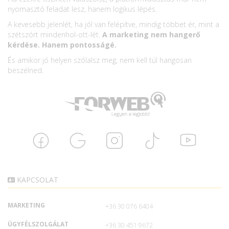
nyomasztó feladat lesz, hanem logikus lépés.
A kevesebb jelenlét, ha jól van felépítve, mindig többet ér, mint a
szétszórt mindenhol-ott-lét.
A marketing nem hangerő
kérdése. Hanem pontosságé.
És amikor jó helyen szólalsz meg, nem kell túl hangosan
beszélned.
KAPCSOLAT
MARKETING
+36 30 076 6404
ÜGYFÉLSZOLGÁLAT
+36 30 451 9672