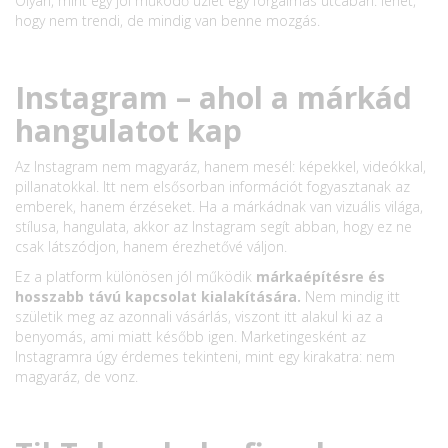
Olyan, mint egy jól működő üzlet egy forgalmas utcában: lehet,
hogy nem trendi, de mindig van benne mozgás.
Instagram – ahol a márkád
hangulatot kap
Az Instagram nem magyaráz, hanem mesél: képekkel, videókkal,
pillanatokkal. Itt nem elsősorban információt fogyasztanak az
emberek, hanem érzéseket. Ha a márkádnak van vizuális világa,
stílusa, hangulata, akkor az Instagram segít abban, hogy ez ne
csak látszódjon, hanem érezhetővé váljon.
Ez a platform különösen jól működik
márkaépítésre és
hosszabb távú kapcsolat kialakítására.
Nem mindig itt
születik meg az azonnali vásárlás, viszont itt alakul ki az a
benyomás, ami miatt később igen. Marketingesként az
Instagramra úgy érdemes tekinteni, mint egy kirakatra: nem
magyaráz, de vonz.