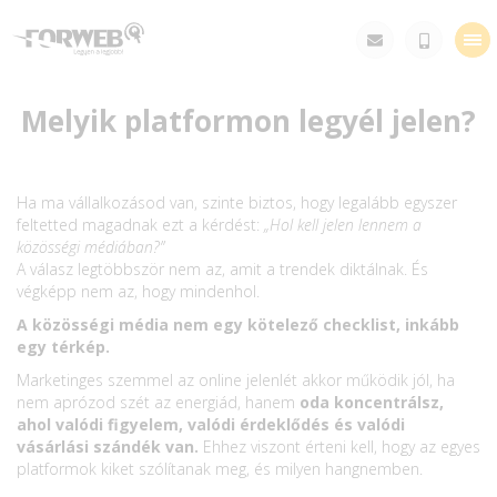
Tog
nav
Melyik platformon legyél jelen?
Ha ma vállalkozásod van, szinte biztos, hogy legalább egyszer
feltetted magadnak ezt a kérdést:
„Hol kell jelen lennem a
közösségi médiában?”
A válasz legtöbbször nem az, amit a trendek diktálnak. És
végképp nem az, hogy mindenhol.
A közösségi média nem egy kötelező checklist, inkább
egy térkép.
Marketinges szemmel az online jelenlét akkor működik jól, ha
nem aprózod szét az energiád, hanem
oda koncentrálsz,
ahol valódi figyelem, valódi érdeklődés és valódi
vásárlási szándék van.
Ehhez viszont érteni kell, hogy az egyes
platformok kiket szólítanak meg, és milyen hangnemben.