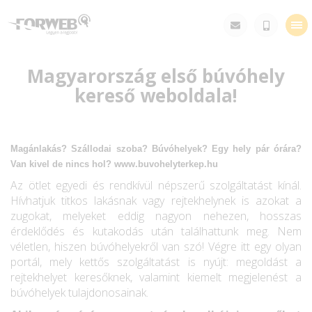
Tog
nav
Magyarország első búvóhely
kereső weboldala!
Magánlakás? Szállodai szoba? Búvóhelyek? Egy hely pár órára?
Van kivel de nincs hol? www.buvohelyterkep.hu
Az ötlet egyedi és rendkívül népszerű szolgáltatást kínál.
Hívhatjuk titkos lakásnak vagy rejtekhelynek is azokat a
zugokat, melyeket eddig nagyon nehezen, hosszas
érdeklődés és kutakodás után találhattunk meg. Nem
véletlen, hiszen búvóhelyekről van szó! Végre itt egy olyan
portál, mely kettős szolgáltatást is nyújt: megoldást a
rejtekhelyet keresőknek, valamint kiemelt megjelenést a
búvóhelyek tulajdonosainak.