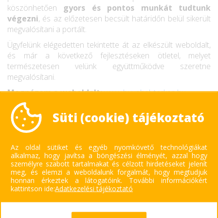
köszönhetően
gyors és pontos munkát tudtunk
végezni
, és az előzetesen becsült határidőn belül sikerült
megvalósítani a portált.
Ügyfelünk elégedetten tekintette át az elkészült weboldalt,
és már a következő fejlesztéseken ötletel, melyet
természetesen velünk együttműködve szeretne
megvalósítani.
Megnézem a weboldalt:
www.buvohelyterkep.hu
Süti (cookie) tájékoztató
Az oldal sütiket és egyéb nyomkövető technológiákat
alkalmaz, hogy javítsa a böngészési élményét, azzal hogy
személyre szabott tartalmakat és célzott hirdetéseket jelenít
meg, és elemzi a weboldalunk forgalmát, hogy megtudjuk
honnan érkeztek a látogatóink.
További információkért
kattintson ide:
Adatkezelési tájékoztató
KAPCSOLAT