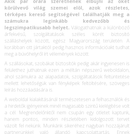
Akik pár órára szeretnének elbújni az őket
körülvevő világ szemei elöl, azok részletes,
térképes kereső segítségével találhatják meg a
számukra leginkább kedvezőbb és
legszimpatikusabb helyet.
Válogathatnak a különböző
árfekvésű, szolgáltatások széles körét biztosító
szálláshelyek között, egész Magyarország területén. A
korábban ott jártaktól pedig hasznos információakt tudhat
meg a búvóhelyről írt vélemények között.
A szállásokat, szobákat biztosítók pedig akár ingyenesen is
felülethez juthatnak ezen a méltán népszerű weboldalon,
ahol számukra az alapadatok, szolgáltatások feltüntetése
mellett lehetőségük van fényképek feltöltésére, szöveges
leírás hozzáadására is.
A weboldal kialakításánál természetesen a felhasználók és
a hirdetők igényeinek minél magasabb szintű kielégítése volt
a cél. Megrendelőnktől nem csupán egy ötletet kaptunk,
hanem pontos, minden részletében kidolgozott tervet
vázolt fel nekünk. Munkánk sikeréhez nagyban hozzájárult
partnerünkkel való állandó kapcsolattartás. Ennek