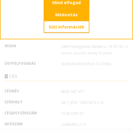
MARKETING
Mind elfogad
+36 30 076 6404
ÜGYFÉLSZOLGÁLAT
+36 30 451 9672
Módosítás
E-MAIL
info@forweb.hu
Süti információk
MARKETING
marketing@forweb.hu
IRODA
4400 Nyíregyháza, Bocskai u. 18-20. fsz. 4.
Kálmán utca felől, Kölcsey TV mellett
ÜGYFÉLFOGADÁS
MUNKANAPOKON 8-16 ÓRÁIG
CÉG
CÉGNÉV
BERE-NET KFT.
SZÉKHELY
4611 JÉKE, TÁNCSICS U. 8.
CÉGJEGYZÉKSZÁM
15 09 078137
ADÓSZÁM
23486382-2-15