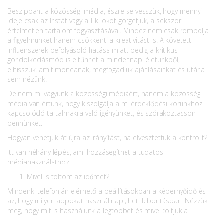
Beszippant a közösségi média, észre se vesszük, hogy mennyi
ideje csak az Instát vagy a TikTokot görgetjük, a sokszor
értelmetlen tartalom fogyasztásával. Mindez nem csak rombolja
a figyelmünket hanem csökkenti a kreativitást is. A követett
influenszerek befolyásoló hatása miatt pedig a kritikus
gondolkodásmód is eltűnhet a mindennapi életünkből,
elhisszük, amit mondanak, megfogadjuk ajánlásainkat és utána
sem nézünk.
De nem mi vagyunk a közösségi médiáért, hanem a közösségi
média van értünk, hogy kiszolgálja a mi érdeklődési körünkhöz
kapcsolódó tartalmakra való igényünket, és szórakoztasson
bennünket.
Hogyan vehetjük át újra az irányítást, ha elvesztettük a kontrollt?
Itt van néhány lépés, ami hozzásegíthet a tudatos
médiahasználathoz.
Mivel is töltöm az időmet?
Mindenki telefonján elérhető a beállításokban a képernyőidő és
az, hogy milyen appokat használ napi, heti lebontásban. Nézzük
meg, hogy mit is használunk a legtöbbet és mivel töltjük a