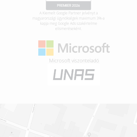
A Kiemelt Google Partner jelvényt a
magyarországi ügynökségek maximum 3%-a
kapja meg Google Ads szakértelme
elismeréseként.
Microsoft viszonteladó