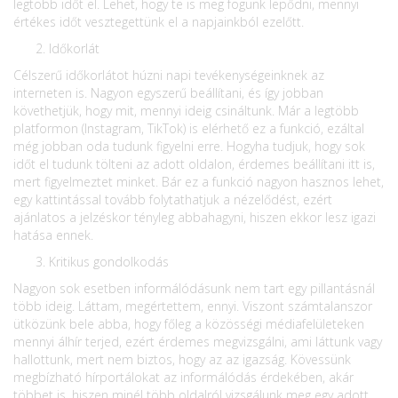
legtöbb időt el. Lehet, hogy te is meg fogunk lepődni, mennyi
értékes időt vesztegettünk el a napjainkból ezelőtt.
Időkorlát
Célszerű időkorlátot húzni napi tevékenységeinknek az
interneten is. Nagyon egyszerű beállítani, és így jobban
követhetjük, hogy mit, mennyi ideig csináltunk. Már a legtöbb
platformon (Instagram, TikTok) is elérhető ez a funkció, ezáltal
még jobban oda tudunk figyelni erre. Hogyha tudjuk, hogy sok
időt el tudunk tölteni az adott oldalon, érdemes beállítani itt is,
mert figyelmeztet minket. Bár ez a funkció nagyon hasznos lehet,
egy kattintással tovább folytathatjuk a nézelődést, ezért
ajánlatos a jelzéskor tényleg abbahagyni, hiszen ekkor lesz igazi
hatása ennek.
Kritikus gondolkodás
Nagyon sok esetben informálódásunk nem tart egy pillantásnál
több ideig. Láttam, megértettem, ennyi. Viszont számtalanszor
ütközünk bele abba, hogy főleg a közösségi médiafelületeken
mennyi álhír terjed, ezért érdemes megvizsgálni, ami láttunk vagy
hallottunk, mert nem biztos, hogy az az igazság. Kövessünk
megbízható hírportálokat az informálódás érdekében, akár
többet is, hiszen minél több oldalról vizsgálunk meg egy adott