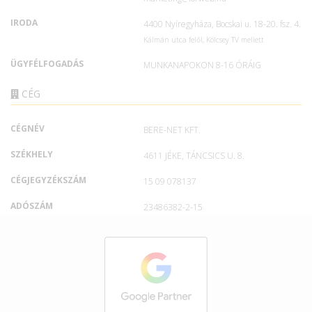
IRODA
4400 Nyíregyháza, Bocskai u. 18-20. fsz. 4.
Kálmán utca felől, Kölcsey TV mellett
ÜGYFÉLFOGADÁS
MUNKANAPOKON 8-16 ÓRÁIG
CÉG
CÉGNÉV
BERE-NET KFT.
SZÉKHELY
4611 JÉKE, TÁNCSICS U. 8.
CÉGJEGYZÉKSZÁM
15 09 078137
ADÓSZÁM
23486382-2-15