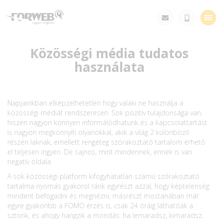
Tog
nav
Közösségi média tudatos
használata
Napjainkban elképzelhetetlen hogy valaki ne használja a
közösségi médiát rendszeresen. Sok pozitív tulajdonsága van,
hiszen nagyon könnyen informálódhatunk és a kapcsolattartást
is nagyon megkönnyíti olyanokkal, akik a világ 2 különböző
részén laknak, emellett rengeteg szórakoztató tartalom érhető
el teljesen ingyen. De sajnos, mint mindennek, ennek is van
negatív oldala.
A sok közösségi platform kifogyhatatlan számú szórakoztató
tartalma nyomás gyakorol ránk egyrészt azzal, hogy képtelenség
mindent befogadni és megnézni, másrészt mostanában már
egyre gyakoribb a FOMO érzés is, csak 24 óráig láthatóak a
sztorik, és ahogy hangzik a mondás: ha lemaradsz, kimaradsz.