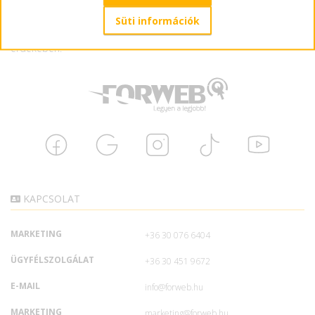
okozta függőséget, ezért is fontos, hogy odafigyeljünk a
mindennapos internethasználatunkra, hogy itt is egy tudatos
Süti információk
életmódot építhessünk ki az egészségünk megőrzése
érdekében.
KAPCSOLAT
MARKETING
+36 30 076 6404
ÜGYFÉLSZOLGÁLAT
+36 30 451 9672
E-MAIL
info@forweb.hu
MARKETING
marketing@forweb.hu