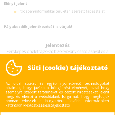
Előnyt jelent
Irodában/informatikai területen szerzett tapasztalat
Pályakezdők jelentkezését is várjuk!
Jelentezés
Fényképes önéletrajzokat bizonyítvány csatolásával és a
bérigény megjelölésével az
info@forweb.hu
címre.
Süti (cookie) tájékoztató
Az oldal sütiket és egyéb nyomkövető technológiákat
alkalmaz, hogy javítsa a böngészési élményét, azzal hogy
személyre szabott tartalmakat és célzott hirdetéseket jelenít
meg, és elemzi a weboldalunk forgalmát, hogy megtudjuk
honnan érkeztek a látogatóink.
További információkért
kattintson ide:
Adatkezelési tájékoztató