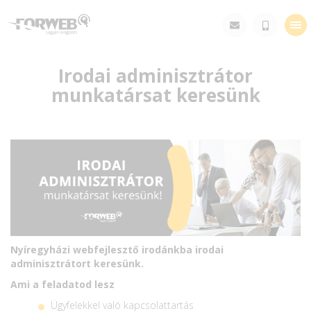
Tog
nav
Irodai adminisztrátor
munkatársat keresünk
Nyíregyházi webfejlesztő irodánkba irodai
adminisztrátort keresünk.
Ami a feladatod lesz
Ügyfelekkel való kapcsolattartás