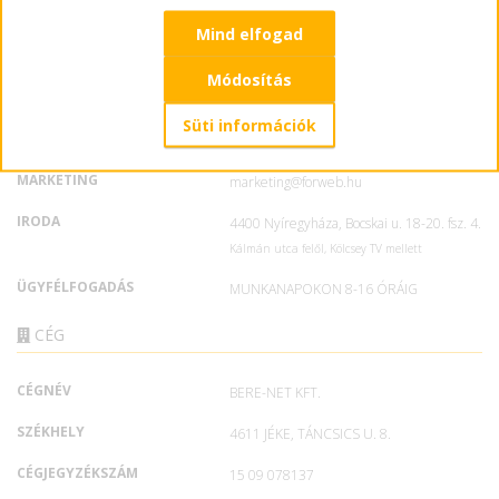
KAPCSOLAT
Mind elfogad
MARKETING
+36 30 076 6404
Módosítás
ÜGYFÉLSZOLGÁLAT
+36 30 451 9672
Süti információk
E-MAIL
info@forweb.hu
MARKETING
marketing@forweb.hu
IRODA
4400 Nyíregyháza, Bocskai u. 18-20. fsz. 4.
Kálmán utca felől, Kölcsey TV mellett
ÜGYFÉLFOGADÁS
MUNKANAPOKON 8-16 ÓRÁIG
CÉG
CÉGNÉV
BERE-NET KFT.
SZÉKHELY
4611 JÉKE, TÁNCSICS U. 8.
CÉGJEGYZÉKSZÁM
15 09 078137