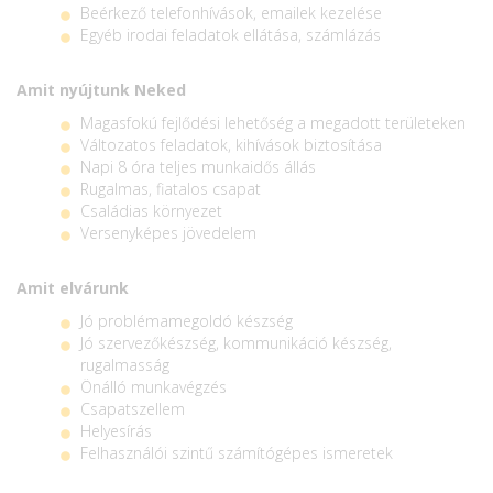
Beérkező telefonhívások, emailek kezelése
Egyéb irodai feladatok ellátása, számlázás
Amit nyújtunk Neked
Magasfokú fejlődési lehetőség a megadott területeken
Változatos feladatok, kihívások biztosítása
Napi 8 óra teljes munkaidős állás
Rugalmas, fiatalos csapat
Családias környezet
Versenyképes jövedelem
Amit elvárunk
Jó problémamegoldó készség
Jó szervezőkészség, kommunikáció készség,
rugalmasság
Önálló munkavégzés
Csapatszellem
Helyesírás
Felhasználói szintű számítógépes ismeretek