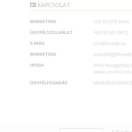
KAPCSOLAT
MARKETING
+36 30 076 6404
ÜGYFÉLSZOLGÁLAT
+36 30 451 9672
E-MAIL
info@forweb.hu
MARKETING
marketing@forweb
IRODA
4400 Nyíregyháza, B
Kálmán utca felől, Kölc
ÜGYFÉLFOGADÁS
MUNKANAPOKON 8