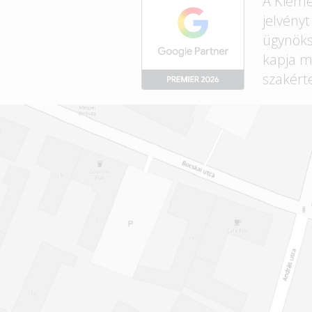
A Kieme
jelvény
ügynök
kapja m
szakért