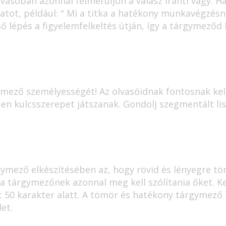
vasóban azonnal felmerüljön a válasz iránti vágy. H
atot, például: " Mi a titka a hatékony munkavégzésn
ső lépés a figyelemfelkeltés útján, így a tárgymeződ
ymező személyességét! Az olvasóidnak fontosnak kel
en kulcsszerepet játszanak. Gondolj szegmentált lis
mező elkészítésében az, hogy rövid és lényegre törő
 a tárgymezőnek azonnal meg kell szólítania őket. Ke
50 karakter alatt. A tömör és hatékony tárgymező b
et.