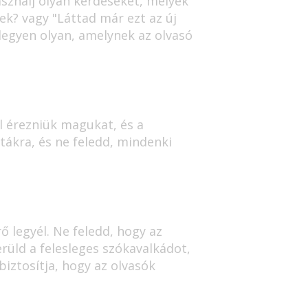
asználj olyan kérdéseket, melyek
ek? vagy "Láttad már ezt az új
 legyen olyan, amelynek az olvasó
l érezniük magukat, és a
tákra, és ne feledd, mindenki
 legyél. Ne feledd, hogy az
rüld a felesleges szókavalkádot,
iztosítja, hogy az olvasók