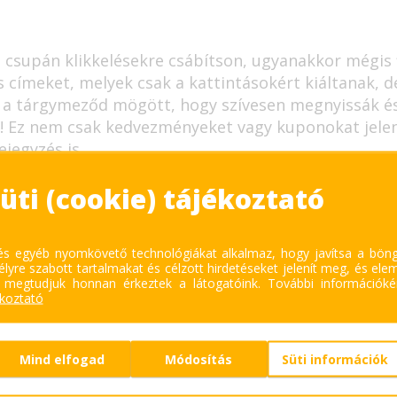
 csupán klikkelésekre csábítson, ugyanakkor mégis f
s címeket, melyek csak a kattintásokért kiáltanak, 
k a tárgymeződ mögött, hogy szívesen megnyissák és 
d! Ez nem csak kedvezményeket vagy kuponokat jelen
jegyzés is.
üti (cookie) tájékoztató
egy tárgymező, ha az üzeneted a reggeli csúcsidősz
 és egyéb nyomkövető technológiákat alkalmaz, hogy javítsa a bön
ákattintanak. Érdemes alaposan körbejárni, mikor v
lyre szabott tartalmakat és célzott hirdetéseket jelenít meg, és ele
 megtudjuk honnan érkeztek a látogatóink.
További információkér
tokban időzíteni a küldést.
ékoztató
elek kiküldésének legforgalmasabb napjai a kedd és
körül. Érdemes figyelembe venni ezeket az adatokat,
Mind elfogad
Módosítás
Süti információk