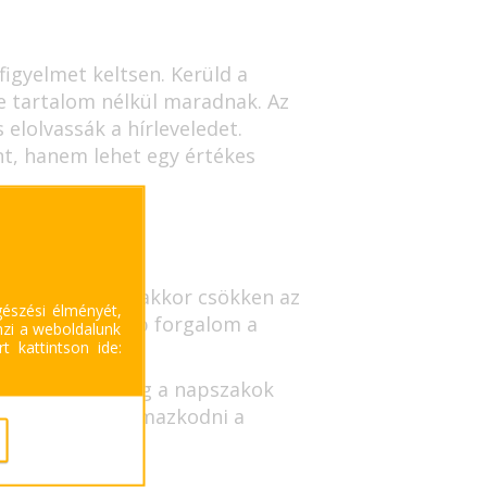
igyelmet keltsen. Kerüld a
de tartalom nélkül maradnak. Az
elolvassák a hírleveledet.
t, hanem lehet egy értékes
akban érkezik, akkor csökken az
gészési élményét,
an a legkevesebb forgalom a
mzi a weboldalunk
t kattintson ide:
 a csütörtök, míg a napszakok
 de mindig alkalmazkodni a