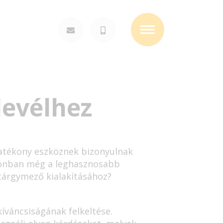
Toggle
navigation
levélhez
 hatékony eszköznek bizonyulnak
Azonban még a leghasznosabb
 tárgymező kialakításához?
íváncsiságának felkeltése.