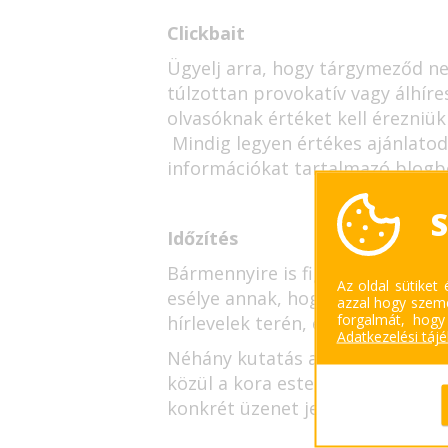
Clickbait
Ügyelj arra, hogy tárgymeződ ne
túlzottan provokatív vagy álhíre
olvasóknak értéket kell érezniü
Mindig legyen értékes ajánlato
információkat tartalmazó blogbe
S
Időzítés
Bármennyire is figyelemreméltó 
Az oldal sütiket
esélye annak, hogy az olvasók r
azzal hogy szemé
forgalmát, hogy
hírlevelek terén, és ezen időpon
Adatkezelési táj
Néhány kutatás alapján a hírlev
közül a kora este, azaz 6-7 óra 
konkrét üzenet jellegéhez is.