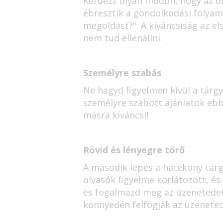
Kérdezz olyan módon, hogy az ol
ébresztik a gondolkodási folyam
megoldást?". A kíváncsiság az el
nem tud ellenállni.
Személyre szabás
Ne hagyd figyelmen kívül a tárg
személyre szabott ajánlatok ebb
másra kíváncsi!
Rövid és lényegre törő
A második lépés a hatékony tárgy
olvasók figyelme korlátozott, és
és fogalmazd meg az üzenetedet 
könnyedén felfogják az üzeneted