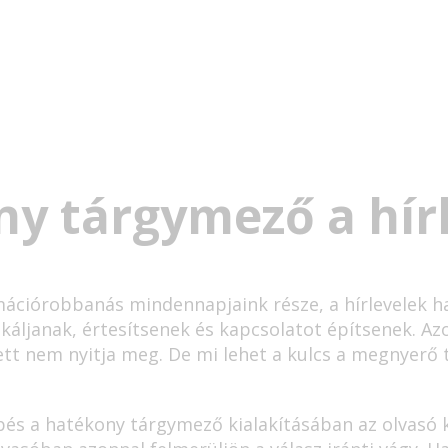
y tárgymező a hír
ormációrobbanás mindennapjaink része, a hírlevelek
áljanak, értesítsenek és kapcsolatot építsenek. 
mzett nem nyitja meg. De mi lehet a kulcs a megnyerő
pés a hatékony tárgymező kialakításában az olvasó k