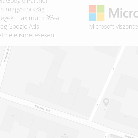
lt Google Partner
t a magyarországi
ségek maximum 3%-a
Microsoft viszont
eg Google Ads
elme elismeréseként.