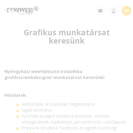
Tog
nav
Grafikus munkatársat
keresünk
Nyíregyházi webfejlesztő irodánkba
grafikus/webdesigner munkatársat keresünk!
Feladatok:
weboldalak arculatának megtervezése
logók tervezése
nyomdai anyagok készítése (rollupok, molinók,
névjegykártyák, kiadványok, prospektusok, szórólapok)
Kreatívok készítése Facebook és egyéb közösségi