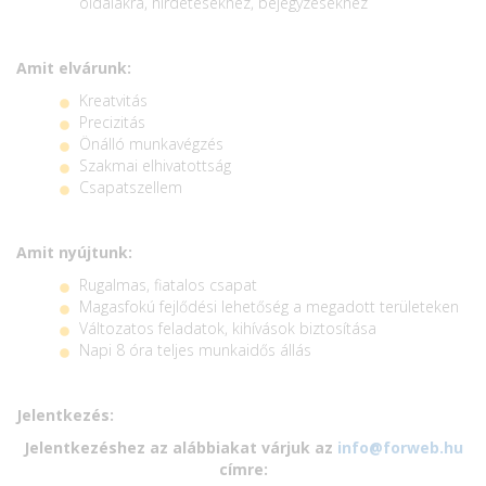
oldalakra, hirdetésekhez, bejegyzésekhez
Amit elvárunk:
Kreatvitás
Precizitás
Önálló munkavégzés
Szakmai elhivatottság
Csapatszellem
Amit nyújtunk:
Rugalmas, fiatalos csapat
Magasfokú fejlődési lehetőség a megadott területeken
Változatos feladatok, kihívások biztosítása
Napi 8 óra teljes munkaidős állás
Jelentkezés:
Jelentkezéshez az alábbiakat várjuk az
info@forweb.hu
címre: