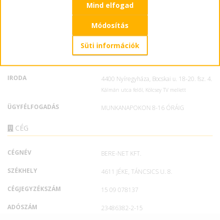
Mind elfogad
MARKETING
+36 30 076 6404
ÜGYFÉLSZOLGÁLAT
+36 30 451 9672
Módosítás
E-MAIL
info@forweb.hu
Süti információk
MARKETING
marketing@forweb.hu
IRODA
4400 Nyíregyháza, Bocskai u. 18-20. fsz. 4.
Kálmán utca felől, Kölcsey TV mellett
ÜGYFÉLFOGADÁS
MUNKANAPOKON 8-16 ÓRÁIG
CÉG
CÉGNÉV
BERE-NET KFT.
SZÉKHELY
4611 JÉKE, TÁNCSICS U. 8.
CÉGJEGYZÉKSZÁM
15 09 078137
ADÓSZÁM
23486382-2-15