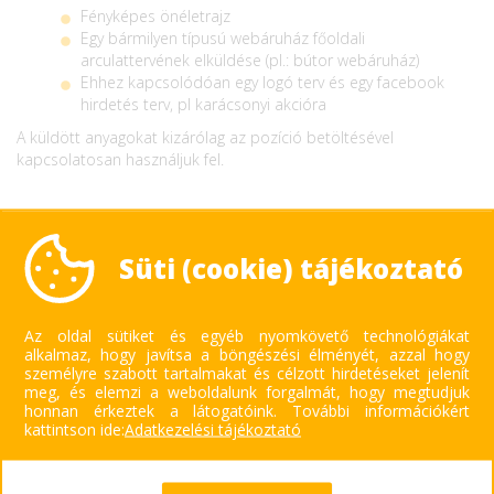
Fényképes önéletrajz
Egy bármilyen típusú webáruház főoldali
arculattervének elküldése (pl.: bútor webáruház)
Ehhez kapcsolódóan egy logó terv és egy facebook
hirdetés terv, pl karácsonyi akcióra
A küldött anyagokat kizárólag az pozíció betöltésével
kapcsolatosan használjuk fel.
Süti (cookie) tájékoztató
Az oldal sütiket és egyéb nyomkövető technológiákat
alkalmaz, hogy javítsa a böngészési élményét, azzal hogy
személyre szabott tartalmakat és célzott hirdetéseket jelenít
meg, és elemzi a weboldalunk forgalmát, hogy megtudjuk
honnan érkeztek a látogatóink.
További információkért
kattintson ide:
Adatkezelési tájékoztató
KAPCSOLAT