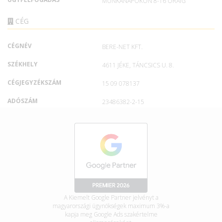
MUNKANAPOKON 8-16 ÓRÁIG
CÉG
CÉGNÉV
BERE-NET KFT.
SZÉKHELY
4611 JÉKE, TÁNCSICS U. 8.
CÉGJEGYZÉKSZÁM
15 09 078137
ADÓSZÁM
23486382-2-15
A Kiemelt Google Partner jelvényt a
magyarországi ügynökségek maximum 3%-a
kapja meg Google Ads szakértelme