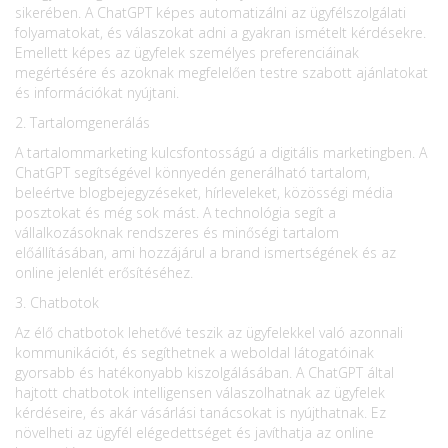
sikerében. A ChatGPT képes automatizálni az ügyfélszolgálati
folyamatokat, és válaszokat adni a gyakran ismételt kérdésekre.
Emellett képes az ügyfelek személyes preferenciáinak
megértésére és azoknak megfelelően testre szabott ajánlatokat
és információkat nyújtani.
2. Tartalomgenerálás
A tartalommarketing kulcsfontosságú a digitális marketingben. A
ChatGPT segítségével könnyedén generálható tartalom,
beleértve blogbejegyzéseket, hírleveleket, közösségi média
posztokat és még sok mást. A technológia segít a
vállalkozásoknak rendszeres és minőségi tartalom
előállításában, ami hozzájárul a brand ismertségének és az
online jelenlét erősítéséhez.
3. Chatbotok
Az élő chatbotok lehetővé teszik az ügyfelekkel való azonnali
kommunikációt, és segíthetnek a weboldal látogatóinak
gyorsabb és hatékonyabb kiszolgálásában. A ChatGPT által
hajtott chatbotok intelligensen válaszolhatnak az ügyfelek
kérdéseire, és akár vásárlási tanácsokat is nyújthatnak. Ez
növelheti az ügyfél elégedettséget és javíthatja az online