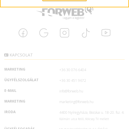
KAPCSOLAT
MARKETING
+36 30 076 6404
ÜGYFÉLSZOLGÁLAT
+36 30 451 9672
E-MAIL
info@forweb.hu
MARKETING
marketing@forweb.hu
IRODA
4400 Nyíregyháza, Bocskai u. 18-20. fsz. 4.
Kálmán utca felől, Kölcsey TV mellett
ÜGYFÉLFOGADÁS