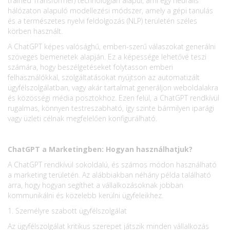
trained Transformer) technológián alapul, ami egy neurális
hálózaton alapuló modellezési módszer, amely a gépi tanulás
és a természetes nyelvi feldolgozás (NLP) területén széles
körben használt.
A ChatGPT képes valósághű, emberi-szerű válaszokat generálni
szöveges bemenetek alapján. Ez a képessége lehetővé teszi
számára, hogy beszélgetéseket folytasson emberi
felhasználókkal, szolgáltatásokat nyújtson az automatizált
ügyfélszolgálatban, vagy akár tartalmat generáljon weboldalakra
és közösségi média posztokhoz. Ezen felül, a ChatGPT rendkívül
rugalmas, könnyen testreszabható, így szinte bármilyen iparági
vagy üzleti célnak megfelelően konfigurálható.
ChatGPT a Marketingben: Hogyan használhatjuk?
A ChatGPT rendkívül sokoldalú, és számos módon használható
a marketing területén. Az alábbiakban néhány példa található
arra, hogy hogyan segíthet a vállalkozásoknak jobban
kommunikálni és közelebb kerülni ügyfeleikhez.
1. Személyre szabott ügyfélszolgálat
Az ügyfélszolgálat kritikus szerepet játszik minden vállalkozás