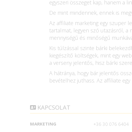
egyszeri összeget kap, hanem a lin
De mint mindennek, ennek is megva
Az affiliate marketing egy szuper l
tartalmat, legyen szó utazásról, a
mennyiségű és minőségű munkával 
Kis túlzással szinte bárki belekez
kiegészítő költségek, mint egy we
a verseny jelentős, hisz bárki szer
A hátránya, hogy bár jelentős össz
bevételhez juthass. Az affiliate egy
KAPCSOLAT
MARKETING
+36 30 076 6404