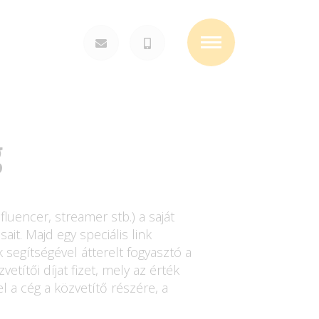
Toggle
navigation
g
luencer, streamer stb.) a saját
ait. Majd egy speciális link
 segítségével átterelt fogyasztó a
etítői díjat fizet, mely az érték
 a cég a közvetítő részére, a