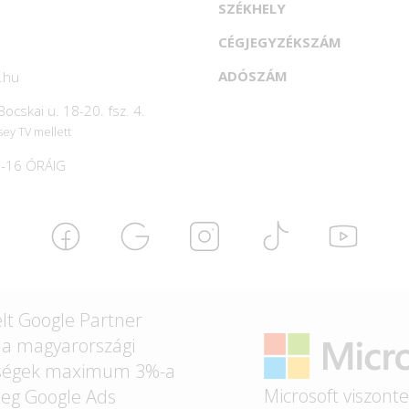
SZÉKHELY
CÉGJEGYZÉKSZÁM
ADÓSZÁM
.hu
ocskai u. 18-20. fsz. 4.
sey TV mellett
-16 ÓRÁIG
lt Google Partner
t a magyarországi
ségek maximum 3%-a
Microsoft viszont
eg Google Ads