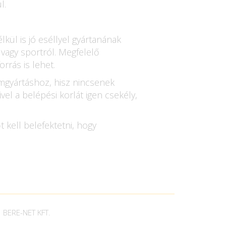
l.
kül is jó eséllyel gyártanának
 vagy sportról. Megfelelő
rás is lehet.
lomgyártáshoz, hisz nincsenek
l a belépési korlát igen csekély,
 kell belefektetni, hogy
BERE-NET KFT.