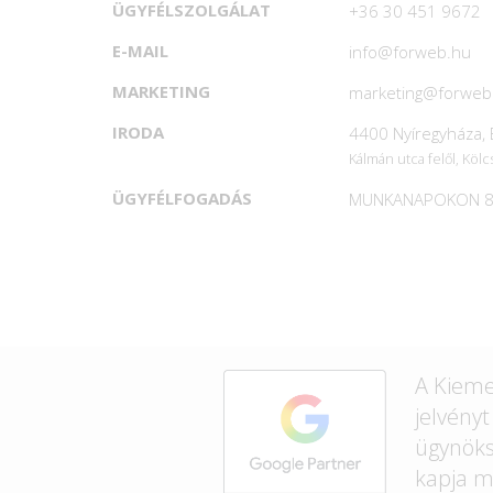
ÜGYFÉLSZOLGÁLAT
+36 30 451 9672
E-MAIL
info@forweb.hu
MARKETING
marketing@forweb
IRODA
4400 Nyíregyháza, B
Kálmán utca felől, Kölc
ÜGYFÉLFOGADÁS
MUNKANAPOKON 8
A Kieme
jelvény
ügynök
kapja m