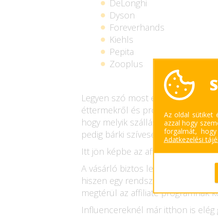
DeLonghi
Dyson
Foreverhands
Kiehls
Pepita
Zooplus
S
Legyen szó most egy utazó vloggerr
éttermekről és programokról, amin 
Az oldal sütiket
hogy melyik szállásadó szolgáltatá
azzal hogy szemé
forgalmát, hogy
pedig bárki szívesen foglalná le az
Adatkezelési táj
Itt jön képbe az affiliate szerepe. 
A vásárló biztos lehet abban, hog
hiszen egy rendszeres utazó tájéko
megtérül az affiliate programnak 
Influencereknél már itthon is elé