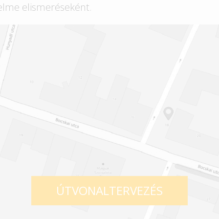
elme elismeréseként.
ÚTVONALTERVEZÉS