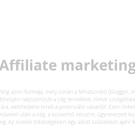
Affiliate marketin
ting azon formája, mely során a felhasználó (blogger, inf
helyén népszerűsíti a cég termékeit, illetve szolgáltatás
ra, webhelyére tereli a potenciális vásárlót. Ezen linkek
művelet után a cég, a közvetítő részére, úgynevezett közv
. Az esetek többségében egy adott százalékot ajánl fel