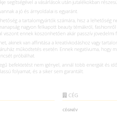
kje segítségével a vásárlások után jutalékokban részesü
nnak a jó és árnyoldalai is egyaránt.
ehetőség a tartalomgyártók számára, hisz a lehetőség nél
 manapság nagyon felkapott beauty témákról, fashionről
viszont ennek köszönhetően akár passzív jövedelmi for
dhet, akinek van affinitása a kreatívkodáshoz vagy tarta
báruház működtetés esetén. Ennek negatívuma, hogy mive
encsét próbálhat.
egű befektetést nem igényel, annál több energiát és időt
 lassú folyamat, és a siker sem garantált.
CÉG
CÉGNÉV