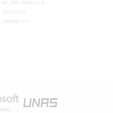
4611 JÉKE, TÁNCSICS U. 8.
15 09 078137
23486382-2-15
eladó