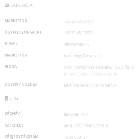
KAPCSOLAT
MARKETING
+36 30 076 6404
ÜGYFÉLSZOLGÁLAT
+36 30 451 9672
E-MAIL
info@forweb.hu
MARKETING
marketing@forweb.hu
IRODA
4400 Nyíregyháza, Bocskai u. 18-20. fsz. 4.
Kálmán utca felől, Kölcsey TV mellett
ÜGYFÉLFOGADÁS
MUNKANAPOKON 8-16 ÓRÁIG
CÉG
CÉGNÉV
BERE-NET KFT.
SZÉKHELY
4611 JÉKE, TÁNCSICS U. 8.
CÉGJEGYZÉKSZÁM
15 09 078137