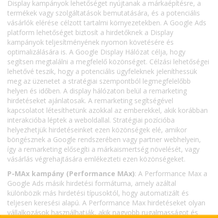
Display kampányok lehetőséget nyújtanak a márkaépítésre, a
termékek vagy szolgáltatások bemutatására, és a potenciális
vásárlók elérése célzott tartalmi környezetekben. A Google Ads
platform lehetőséget biztosít a hirdetőknek a Display
kampányok teljesítményének nyomon követésére és
optimalizálására is. A Google Display Hálózat célja, hogy
segítsen megtalálni a megfelelő közönséget. Célzási lehetőségei
lehetővé teszik, hogy a potenciális ügyfeleknek jeleníthessük
meg az üzenetet a stratégiai szempontból legmegfelelőbb
helyen és időben. A display hálózaton belül a remarketing
hirdetéseket ajánlatosak. A remarketing segítségével
kapcsolatot létesíthetünk azokkal az emberekkel, akik korábban
interakcióba léptek a weboldallal. Stratégiai pozícióba
helyezhetjük hirdetéseinket ezen közönségek elé, amikor
böngésznek a Google rendszerében vagy partner webhelyein,
így a remarketing elősegíti a márkaismertség növelését, vagy
vásárlás végrehajtására emlékezteti ezen közönségeket.
P-MAx kampány (Performance MAx)
: A Performance Max a
Google Ads másik hirdetési formátuma, amely azáltal
különbözik más hirdetési típusoktól, hogy automatizált és
teljesen keresési alapú. A Performance Max hirdetéseket olyan
vállalkozások használhatják, akik nagyobb rugalmasságot és