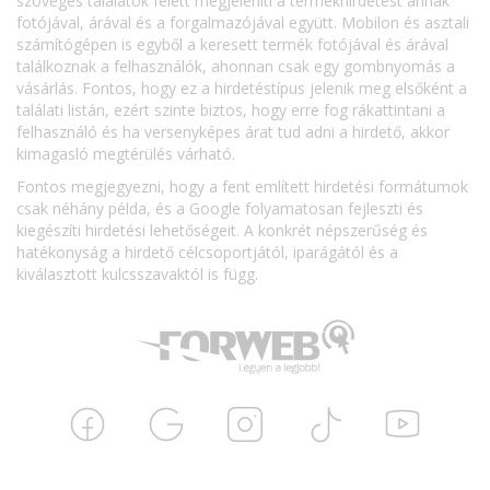
szöveges találatok felett megjeleníti a termékhirdetést annak
fotójával, árával és a forgalmazójával együtt. Mobilon és asztali
számítógépen is egyből a keresett termék fotójával és árával
találkoznak a felhasználók, ahonnan csak egy gombnyomás a
vásárlás. Fontos, hogy ez a hirdetéstípus jelenik meg elsőként a
találati listán, ezért szinte biztos, hogy erre fog rákattintani a
felhasználó és ha versenyképes árat tud adni a hirdető, akkor
kimagasló megtérülés várható.
Fontos megjegyezni, hogy a fent említett hirdetési formátumok
csak néhány példa, és a Google folyamatosan fejleszti és
kiegészíti hirdetési lehetőségeit. A konkrét népszerűség és
hatékonyság a hirdető célcsoportjától, iparágától és a
kiválasztott kulcsszavaktól is függ.