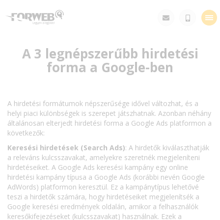
Tog
nav
A 3 legnépszerűbb hirdetési
forma a Google-ben
A hirdetési formátumok népszerűsége idővel változhat, és a
helyi piaci különbségek is szerepet játszhatnak. Azonban néhány
általánosan elterjedt hirdetési forma a Google Ads platformon a
következők:
Keresési hirdetések (Search Ads)
: A hirdetők kiválaszthatják
a releváns kulcsszavakat, amelyekre szeretnék megjeleníteni
hirdetéseiket. A Google Ads keresési kampány egy online
hirdetési kampány típusa a Google Ads (korábbi nevén Google
AdWords) platformon keresztül. Ez a kampánytípus lehetővé
teszi a hirdetők számára, hogy hirdetéseiket megjelenítsék a
Google keresési eredmények oldalán, amikor a felhasználók
keresőkifejezéseket (kulcsszavakat) használnak. Ezek a