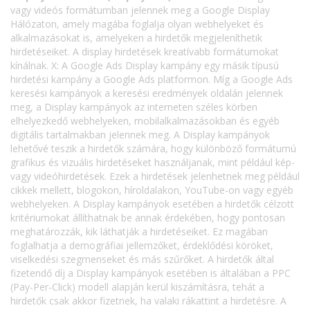
vagy videós formátumban jelennek meg a Google Display
Hálózaton, amely magába foglalja olyan webhelyeket és
alkalmazásokat is, amelyeken a hirdetők megjeleníthetik
hirdetéseiket. A display hirdetések kreatívabb formátumokat
kínálnak. X: A Google Ads Display kampány egy másik típusú
hirdetési kampány a Google Ads platformon. Míg a Google Ads
keresési kampányok a keresési eredmények oldalán jelennek
meg, a Display kampányok az interneten széles körben
elhelyezkedő webhelyeken, mobilalkalmazásokban és egyéb
digitális tartalmakban jelennek meg. A Display kampányok
lehetővé teszik a hirdetők számára, hogy különböző formátumú
grafikus és vizuális hirdetéseket használjanak, mint például kép-
vagy videóhirdetések. Ezek a hirdetések jelenhetnek meg például
cikkek mellett, blogokon, híroldalakon, YouTube-on vagy egyéb
webhelyeken. A Display kampányok esetében a hirdetők célzott
kritériumokat állíthatnak be annak érdekében, hogy pontosan
meghatározzák, kik láthatják a hirdetéseiket. Ez magában
foglalhatja a demográfiai jellemzőket, érdeklődési köröket,
viselkedési szegmenseket és más szűrőket. A hirdetők által
fizetendő díj a Display kampányok esetében is általában a PPC
(Pay-Per-Click) modell alapján kerül kiszámításra, tehát a
hirdetők csak akkor fizetnek, ha valaki rákattint a hirdetésre. A