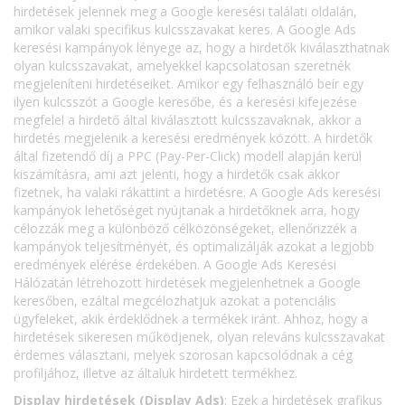
hirdetések jelennek meg a Google keresési találati oldalán,
amikor valaki specifikus kulcsszavakat keres. A Google Ads
keresési kampányok lényege az, hogy a hirdetők kiválaszthatnak
olyan kulcsszavakat, amelyekkel kapcsolatosan szeretnék
megjeleníteni hirdetéseiket. Amikor egy felhasználó beír egy
ilyen kulcsszót a Google keresőbe, és a keresési kifejezése
megfelel a hirdető által kiválasztott kulcsszavaknak, akkor a
hirdetés megjelenik a keresési eredmények között. A hirdetők
által fizetendő díj a PPC (Pay-Per-Click) modell alapján kerül
kiszámításra, ami azt jelenti, hogy a hirdetők csak akkor
fizetnek, ha valaki rákattint a hirdetésre. A Google Ads keresési
kampányok lehetőséget nyújtanak a hirdetőknek arra, hogy
célozzák meg a különböző célközönségeket, ellenőrizzék a
kampányok teljesítményét, és optimalizálják azokat a legjobb
eredmények elérése érdekében. A Google Ads Keresési
Hálózatán létrehozott hirdetések megjelenhetnek a Google
keresőben, ezáltal megcélozhatjuk azokat a potenciális
ügyfeleket, akik érdeklődnek a termékek iránt. Ahhoz, hogy a
hirdetések sikeresen működjenek, olyan releváns kulcsszavakat
érdemes választani, melyek szorosan kapcsolódnak a cég
profiljához, illetve az általuk hirdetett termékhez.
Display hirdetések (Display Ads)
: Ezek a hirdetések grafikus