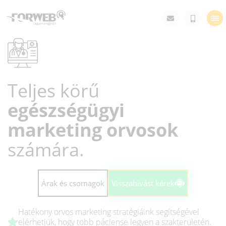
Tog
nav
Teljes körű
egészségügyi
marketing
orvosok
számára.
Árak és csomagok
Visszahívást kérek
Hatékony orvos marketing stratégiáink segítségével
elérhetjük, hogy több páciense legyen a szakterületén.