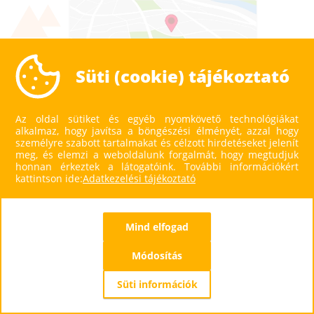
Süti (cookie) tájékoztató
Kik fognak dolgozni a kampányokon?
Az oldal sütiket és egyéb nyomkövető technológiákat
alkalmaz, hogy javítsa a böngészési élményét, azzal hogy
személyre szabott tartalmakat és célzott hirdetéseket jelenít
meg, és elemzi a weboldalunk forgalmát, hogy megtudjuk
honnan érkeztek a látogatóink.
További információkért
kattintson ide:
Adatkezelési tájékoztató
Mind elfogad
Módosítás
Netti
Tami
Süti információk
Operatív Menedzser
Senior PPC Spec