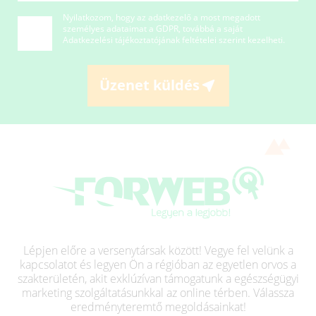
Nyilatkozom, hogy az adatkezelő a most megadott
személyes adataimat a GDPR, továbbá a saját
Adatkezelési tájékoztatójának
feltételei szerint kezelheti.
Üzenet küldés
Lépjen előre a versenytársak között! Vegye fel velünk a
kapcsolatot és legyen Ön a régióban az egyetlen orvos a
szakterületén, akit exklúzívan támogatunk a egészségügyi
marketing szolgáltatásunkkal az online térben. Válassza
eredményteremtő megoldásainkat!