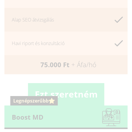
Alap SEO átvizsgálás
Havi riport és konzultáció
75.000 Ft
+ Áfa/hó
Ezt szeretném
Legnépszerűbb
Boost MD