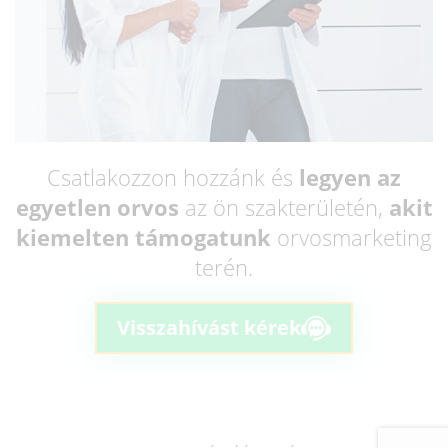
Csatlakozzon hozzánk és
legyen az
egyetlen orvos
az ön szakterületén,
akit
kiemelten támogatunk
orvosmarketing
terén.
Visszahívást kérek