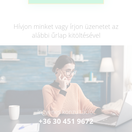
Hívjon minket vagy írjon üzenetet az
alábbi űrlap kitöltésével
Ingyenes konzultáció:
+36 30 451 9672